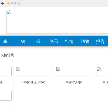
注册
购买会员
稀土
钨
镁
资讯
行情
刊物
报告
友情链接
网
《中国稀土学报》
中国电池网
中
土